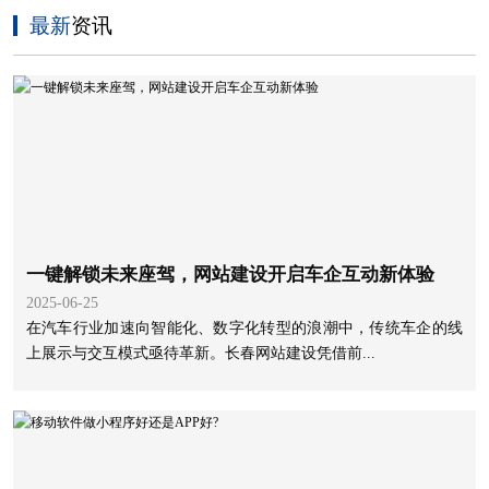
最新
资讯
一键解锁未来座驾，网站建设开启车企互动新体验
2025-06-25
在汽车行业加速向智能化、数字化转型的浪潮中，传统车企的线
上展示与交互模式亟待革新。长春网站建设凭借前...