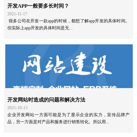
开发APP一般要多长时间？
2021-11-17
​ 很多公司在开发一款app的时候，都想了解app开发的具体时间。
但实际上app开发的具体时间是无...
开发网站时造成的问题和解决方法
2021-10-13
企业开发网站一方面可能是为了显示企业的实力，宣传品牌产
品，另一方面是对产品和服务进行销售转化。所以用...