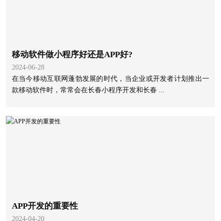
移动软件做小程序好还是APP好?
2024-06-28
在当今移动互联网蓬勃发展的时代，当企业或开发者计划推出一
款移动软件时，常常会在长春小程序开发和长春 ...
APP开发的重要性
2024-04-20