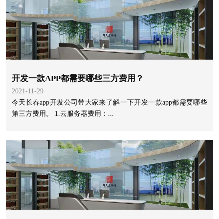
开发一款APP都需要哪些三方费用？
2021-11-29
今天长春app开发公司带大家来了解一下开发一款app都需要哪些
第三方费用。 1.云服务器费用：...