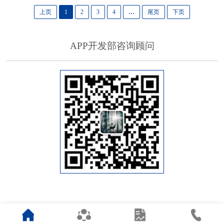
上页
1
2
3
4
…
尾页
下页
APP开发部咨询顾问