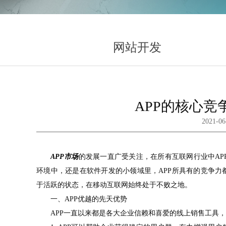
网站开发
APP的核心竞
2021-06
APP市场
的发展一直广受关注，在所有互联网行业中AP
环境中，还是在软件开发的小领域里，APP所具有的竞争力
于活跃的状态，在移动互联网始终处于不败之地。
一、APP优越的先天优势
APP一直以来都是各大企业信赖和喜爱的线上销售工具