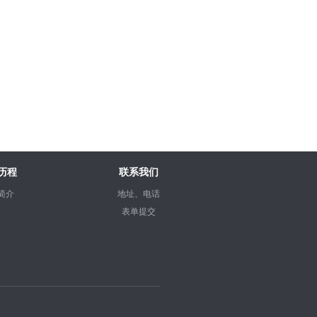
历程
联系我们
简介
地址、电话
表单提交